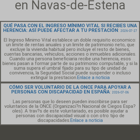
en Navas-de-Estena
QUÉ PASA CON EL INGRESO MÍNIMO VITAL SI RECIBES UNA
HERENCIA: ASÍ PUEDE AFECTAR A TU PRESTACIÓN
:
2026-07-27
El Ingreso Minimo Vital establece un doble requisito economico:
un limite de rentas anuales y un limite de patrimonio neto, que
excluye la vivienda habitual pero incluye el resto de bienes,
cuentas bancarias, vehiculos, acciones o inmuebles adicionales.
Cuando una persona beneficiaria recibe una herencia, esos
bienes pasan a formar parte de su patrimonio computable, y si la
suma supera el umbral fijado para su tipo de unidad de
convivencia, la Seguridad Social puede suspender o incluso
extinguir la prestacion.
Enlace a noticia
CÓMO SER VOLUNTARIO DE LA ONCE PARA APOYAR A
PERSONAS CON DISCAPACIDAD EN ESPAÑA
:
2026-07-06
Las personas que lo deseen pueden inscribirse para ser
voluntarios de la ONCE (Organizaci?n Nacional de Ciegos Espa?
oles). A trav?s de este voluntariado, es posible ayudar a
personas con discapacidad visual o con otro tipo de
discapacidades.
Enlace a noticia