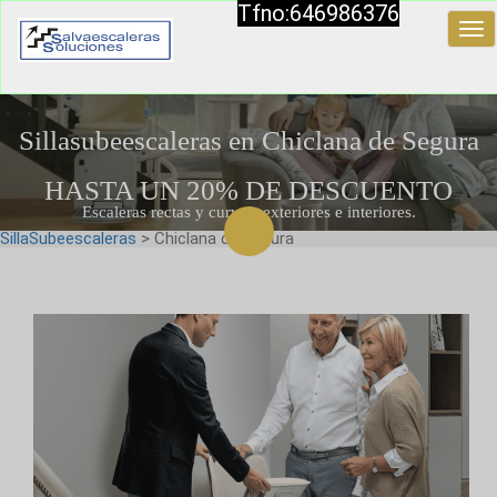
Tfno:646986376
Tog
nav
Sillasubeescaleras en Chiclana de Segura
HASTA UN 20% DE DESCUENTO
Escaleras rectas y curvas, exteriores e interiores.
SillaSubeescaleras
> Chiclana de Segura