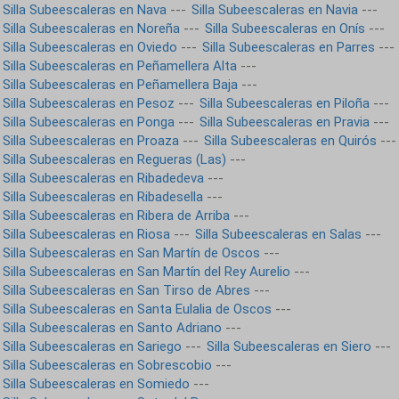
Silla Subeescaleras en Nava
---
Silla Subeescaleras en Navia
---
Silla Subeescaleras en Noreña
---
Silla Subeescaleras en Onís
---
Silla Subeescaleras en Oviedo
---
Silla Subeescaleras en Parres
---
Silla Subeescaleras en Peñamellera Alta
---
Silla Subeescaleras en Peñamellera Baja
---
Silla Subeescaleras en Pesoz
---
Silla Subeescaleras en Piloña
---
Silla Subeescaleras en Ponga
---
Silla Subeescaleras en Pravia
---
Silla Subeescaleras en Proaza
---
Silla Subeescaleras en Quirós
---
Silla Subeescaleras en Regueras (Las)
---
Silla Subeescaleras en Ribadedeva
---
Silla Subeescaleras en Ribadesella
---
Silla Subeescaleras en Ribera de Arriba
---
Silla Subeescaleras en Riosa
---
Silla Subeescaleras en Salas
---
Silla Subeescaleras en San Martín de Oscos
---
Silla Subeescaleras en San Martín del Rey Aurelio
---
Silla Subeescaleras en San Tirso de Abres
---
Silla Subeescaleras en Santa Eulalia de Oscos
---
Silla Subeescaleras en Santo Adriano
---
Silla Subeescaleras en Sariego
---
Silla Subeescaleras en Siero
---
Silla Subeescaleras en Sobrescobio
---
Silla Subeescaleras en Somiedo
---