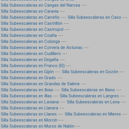
Silla Subeescaleras en Cangas del Narcea
---
Silla Subeescaleras en Caravia
---
Silla Subeescaleras en Carreño
---
Silla Subeescaleras en Caso
---
Silla Subeescaleras en Castrillón
---
Silla Subeescaleras en Castropol
---
Silla Subeescaleras en Coaña
---
Silla Subeescaleras en Colunga
---
Silla Subeescaleras en Corvera de Asturias
---
Silla Subeescaleras en Cudillero
---
Silla Subeescaleras en Degaña
---
Silla Subeescaleras en Franco (El)
---
Silla Subeescaleras en Gijón
---
Silla Subeescaleras en Gozón
---
Silla Subeescaleras en Grado
---
Silla Subeescaleras en Grandas de Salime
---
Silla Subeescaleras en Ibias
---
Silla Subeescaleras en Illano
---
Silla Subeescaleras en Illas
---
Silla Subeescaleras en Langreo
---
Silla Subeescaleras en Laviana
---
Silla Subeescaleras en Lena
---
Silla Subeescaleras en Llanera
---
Silla Subeescaleras en Llanes
---
Silla Subeescaleras en Mieres
---
Silla Subeescaleras en Morcín
---
Silla Subeescaleras en Muros de Nalón
---