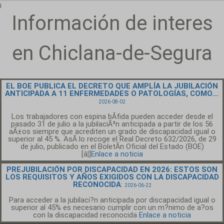
¡
Información de interes
en Chiclana-de-Segura
EL BOE PUBLICA EL DECRETO QUE AMPLÍA LA JUBILACIÓN
ANTICIPADA A 11 ENFERMEDADES O PATOLOGÍAS, COMO…
:
2026-08-02
Los trabajadores con espina bÃ­fida pueden acceder desde el
pasado 31 de julio a la jubilaciÃ³n anticipada a partir de los 56
aÃ±os siempre que acrediten un grado de discapacidad igual o
superior al 45 %. AsÃ­ lo recoge el Real Decreto 632/2026, de 29
de julio, publicado en el BoletÃ­n Oficial del Estado (BOE)
[â¦]
Enlace a noticia
PREJUBILACIÓN POR DISCAPACIDAD EN 2026: ESTOS SON
LOS REQUISITOS Y AÑOS EXIGIDOS CON LA DISCAPACIDAD
RECONOCIDA
:
2026-06-22
Para acceder a la jubilaci?n anticipada por discapacidad igual o
superior al 45% es necesario cumplir con un m?nimo de a?os
con la discapacidad reconocida
Enlace a noticia