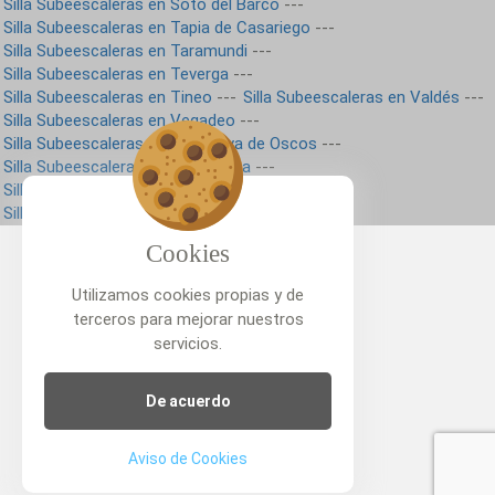
Silla Subeescaleras en Soto del Barco
---
Silla Subeescaleras en Tapia de Casariego
---
Silla Subeescaleras en Taramundi
---
Silla Subeescaleras en Teverga
---
Silla Subeescaleras en Tineo
---
Silla Subeescaleras en Valdés
---
Silla Subeescaleras en Vegadeo
---
Silla Subeescaleras en Villanueva de Oscos
---
Silla Subeescaleras en Villaviciosa
---
Silla Subeescaleras en Villayón
---
Silla Subeescaleras en Yernes y Tameza
---
Cookies
Utilizamos cookies propias y de
terceros para mejorar nuestros
servicios.
De acuerdo
Aviso de Cookies