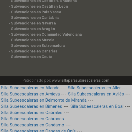
-
Subvenciones en Castilla-La Mancha
-
Subvenciones en Castilla y León
-
Subvenciones en País Vasco
-
Subvenciones en Cantabria
-
Subvenciones en Navarra
-
Subvenciones en Aragón
-
Subvenciones en Comunidad Valenciana
-
Subvenciones en Murcia
-
Subvenciones en Extremadura
-
Subvenciones en Canarias
-
Subvenciones en Ceuta
Patrocinado por:
www.sillaparasubirescaleras.com
Silla Subeescaleras en Allande
---
Silla Subeescaleras en Aller
---
Silla Subeescaleras en Amieva
---
Silla Subeescaleras en Avilés
---
Silla Subeescaleras en Belmonte de Miranda
---
Silla Subeescaleras en Bimenes
---
Silla Subeescaleras en Boal
---
Silla Subeescaleras en Cabrales
---
Silla Subeescaleras en Cabranes
---
Silla Subeescaleras en Candamo
---
Silla Subeescaleras en Cangas de Onís
---