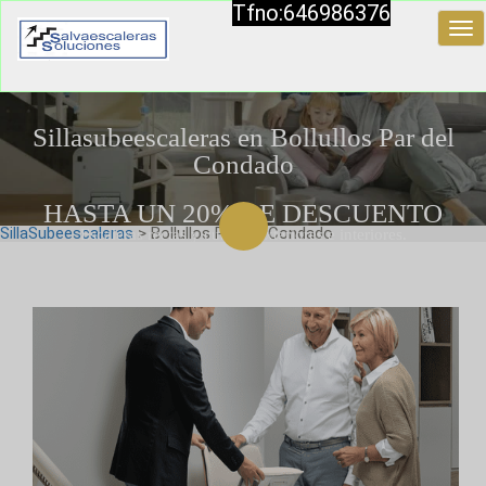
Tfno:646986376
Tog
nav
Sillasubeescaleras en Bollullos Par del
Condado
HASTA UN 20% DE DESCUENTO
SillaSubeescaleras
> Bollullos Par del Condado
Escaleras rectas y curvas, exteriores e interiores.