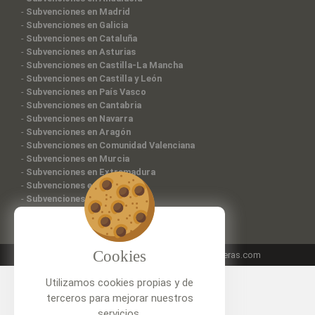
-
Subvenciones en Madrid
-
Subvenciones en Galicia
-
Subvenciones en Cataluña
-
Subvenciones en Asturias
-
Subvenciones en Castilla-La Mancha
-
Subvenciones en Castilla y León
-
Subvenciones en País Vasco
-
Subvenciones en Cantabria
-
Subvenciones en Navarra
-
Subvenciones en Aragón
-
Subvenciones en Comunidad Valenciana
-
Subvenciones en Murcia
-
Subvenciones en Extremadura
-
Subvenciones en Canarias
-
Subvenciones en Ceuta
Cookies
Patrocinado por:
www.sillaparasubirescaleras.com
Utilizamos cookies propias y de
terceros para mejorar nuestros
servicios.