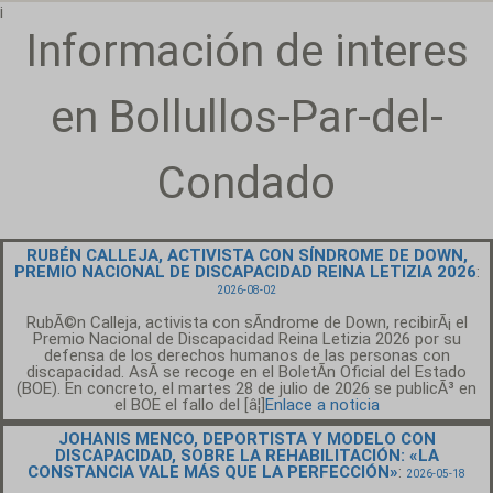
¡
Información de interes
en Bollullos-Par-del-
Condado
RUBÉN CALLEJA, ACTIVISTA CON SÍNDROME DE DOWN,
PREMIO NACIONAL DE DISCAPACIDAD REINA LETIZIA 2026
:
2026-08-02
RubÃ©n Calleja, activista con sÃ­ndrome de Down, recibirÃ¡ el
Premio Nacional de Discapacidad Reina Letizia 2026 por su
defensa de los derechos humanos de las personas con
discapacidad. AsÃ­ se recoge en el BoletÃ­n Oficial del Estado
(BOE). En concreto, el martes 28 de julio de 2026 se publicÃ³ en
el BOE el fallo del [â¦]
Enlace a noticia
JOHANIS MENCO, DEPORTISTA Y MODELO CON
DISCAPACIDAD, SOBRE LA REHABILITACIÓN: «LA
CONSTANCIA VALE MÁS QUE LA PERFECCIÓN»
:
2026-05-18