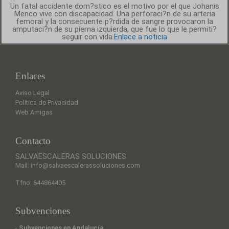
Un fatal accidente dom?stico es el motivo por el que Johanis
Menco vive con discapacidad. Una perforaci?n de su arteria
femoral y la consecuente p?rdida de sangre provocaron la
amputaci?n de su pierna izquierda, que fue lo que le permiti?
seguir con vida.
Enlace a noticia
Enlaces
Aviso Legal
Política de Privacidad
Web Amigas
Contacto
SALVAESCALERAS SOLUCIONES
Mail: info@salvaescalerassoluciones.com
Tfno: 644864405
Subvenciones
-
Subvenciones en Andalucía