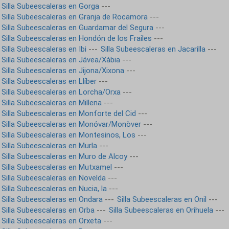
Silla Subeescaleras en Gorga
---
Silla Subeescaleras en Granja de Rocamora
---
Silla Subeescaleras en Guardamar del Segura
---
Silla Subeescaleras en Hondón de los Frailes
---
Silla Subeescaleras en Ibi
---
Silla Subeescaleras en Jacarilla
---
Silla Subeescaleras en Jávea/Xàbia
---
Silla Subeescaleras en Jijona/Xixona
---
Silla Subeescaleras en Llíber
---
Silla Subeescaleras en Lorcha/Orxa
---
Silla Subeescaleras en Millena
---
Silla Subeescaleras en Monforte del Cid
---
Silla Subeescaleras en Monóvar/Monòver
---
Silla Subeescaleras en Montesinos, Los
---
Silla Subeescaleras en Murla
---
Silla Subeescaleras en Muro de Alcoy
---
Silla Subeescaleras en Mutxamel
---
Silla Subeescaleras en Novelda
---
Silla Subeescaleras en Nucia, la
---
Silla Subeescaleras en Ondara
---
Silla Subeescaleras en Onil
---
Silla Subeescaleras en Orba
---
Silla Subeescaleras en Orihuela
---
Silla Subeescaleras en Orxeta
---