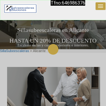
Tfno:646986376
Tog
nav
Sillasubeescaleras en Alicante
HASTA UN 20% DE DESCUENTO
Escaleras rectas y curvas, exteriores e interiores.
SillaSubeescaleras
> Alicante