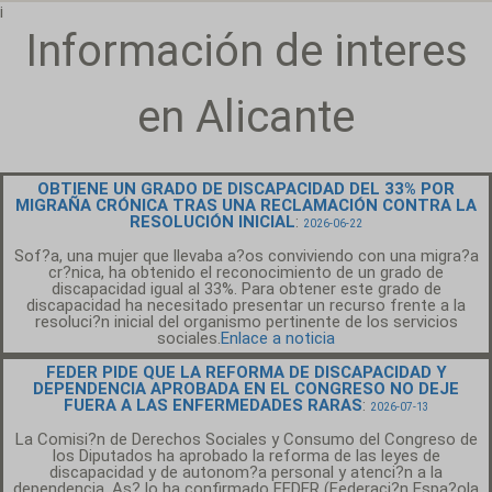
¡
Información de interes
en Alicante
OBTIENE UN GRADO DE DISCAPACIDAD DEL 33% POR
MIGRAÑA CRÓNICA TRAS UNA RECLAMACIÓN CONTRA LA
RESOLUCIÓN INICIAL
:
2026-06-22
Sof?a, una mujer que llevaba a?os conviviendo con una migra?a
cr?nica, ha obtenido el reconocimiento de un grado de
discapacidad igual al 33%. Para obtener este grado de
discapacidad ha necesitado presentar un recurso frente a la
resoluci?n inicial del organismo pertinente de los servicios
sociales.
Enlace a noticia
FEDER PIDE QUE LA REFORMA DE DISCAPACIDAD Y
DEPENDENCIA APROBADA EN EL CONGRESO NO DEJE
FUERA A LAS ENFERMEDADES RARAS
:
2026-07-13
La Comisi?n de Derechos Sociales y Consumo del Congreso de
los Diputados ha aprobado la reforma de las leyes de
discapacidad y de autonom?a personal y atenci?n a la
dependencia. As? lo ha confirmado FEDER (Federaci?n Espa?ola