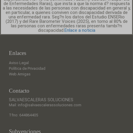
de Enfermedades Raras), que insta a que la norma d? respuesta
a las necesidades de las personas con discapacidad en general y,
en particular, a quienes conviven con discapacidad derivada de
una enfermedad rara. Seg?n los datos del Estudio ENSERio
(2017) y del Rare Barometer Voices (2025), en torno al 80% de
las personas con enfermedades raras presenta tambi?n
discapacidad.
Enlace a noticia
Enlaces
Aviso Legal
Política de Privacidad
Web Amigas
Contacto
SALVAESCALERAS SOLUCIONES
Mail: info@salvaescalerassoluciones.com
Tfno: 644864405
Subvenciones