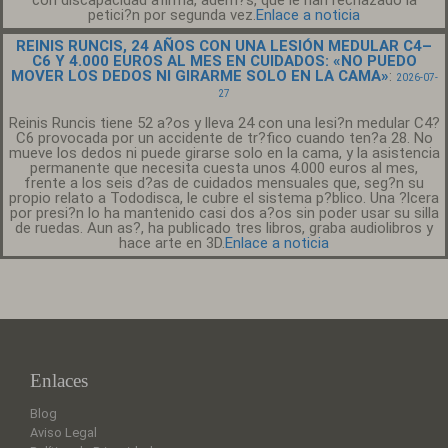
con discapacidad afirma, adem?s, que le han rechazado la
petici?n por segunda vez.
Enlace a noticia
REINIS RUNCIS, 24 AÑOS CON UNA LESIÓN MEDULAR C4–
C6 Y 4.000 EUROS AL MES EN CUIDADOS: «NO PUEDO
MOVER LOS DEDOS NI GIRARME SOLO EN LA CAMA»
:
2026-07-
27
Reinis Runcis tiene 52 a?os y lleva 24 con una lesi?n medular C4?
C6 provocada por un accidente de tr?fico cuando ten?a 28. No
mueve los dedos ni puede girarse solo en la cama, y la asistencia
permanente que necesita cuesta unos 4.000 euros al mes,
frente a los seis d?as de cuidados mensuales que, seg?n su
propio relato a Tododisca, le cubre el sistema p?blico. Una ?lcera
por presi?n lo ha mantenido casi dos a?os sin poder usar su silla
de ruedas. Aun as?, ha publicado tres libros, graba audiolibros y
hace arte en 3D.
Enlace a noticia
Enlaces
Blog
Aviso Legal