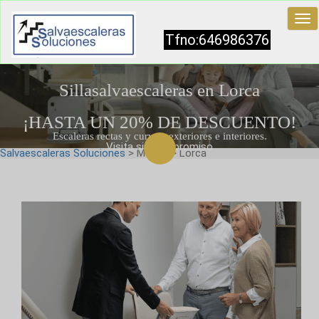
Tog
nav
Tfno:646986376
Sillasalvaescaleras en Lorca
¡HASTA UN 20% DE DESCUENTO!
Escaleras rectas y curvas, exteriores e interiores.
Visita sin compromiso
Salvaescaleras Soluciones
> Murcia > Lorca