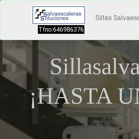
Sillas Salvaes
Tfno:646986376
Sillasalv
¡HASTA U