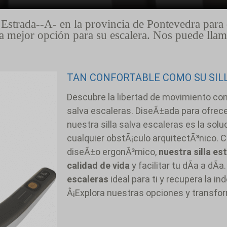
Estrada--A- en la provincia de Pontevedra para 
 la mejor opción para su escalera. Nos puede l
TAN CONFORTABLE COMO SU SIL
Descubre la libertad de movimiento con
salva escaleras. DiseÃ±ada para ofrec
nuestra silla salva escaleras es la sol
cualquier obstÃ¡culo arquitectÃ³nico. 
diseÃ±o ergonÃ³mico,
nuestra silla es
calidad de vida
y facilitar tu dÃ­a a dÃ­
escaleras
ideal para ti y recupera la i
Â¡Explora nuestras opciones y transfo