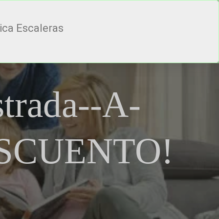
rica Escaleras
strada--A-
ESCUENTO!