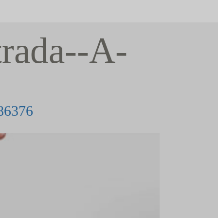
trada--A-
6376